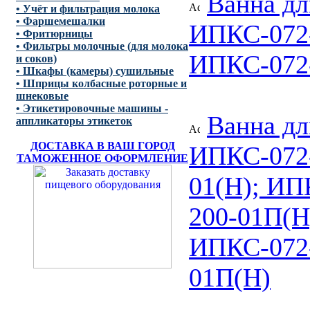
Ванна дл
• Учёт и фильтрация молока
• Фаршемешалки
ИПКС-072-
• Фритюрницы
• Фильтры молочные (для молока
ИПКС-072
и соков)
• Шкафы (камеры) сушильные
• Шприцы колбасные роторные и
шнековые
• Этикетировочные машины -
Ванна дл
аппликаторы этикеток
ДОСТАВКА В ВАШ ГОРОД
ИПКС-072-
ТАМОЖЕННОЕ ОФОРМЛЕНИЕ
01(Н); ИП
200-01П(Н
ИПКС-072-
01П(Н)