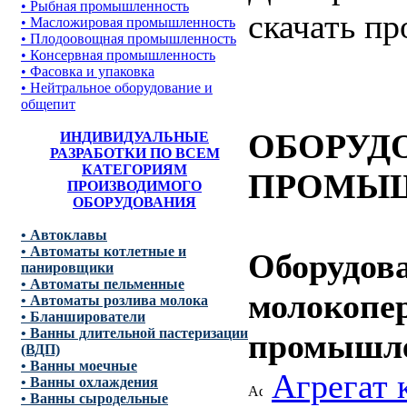
• Рыбная промышленность
скачать п
• Масложировая промышленность
• Плодоовощная промышленность
• Консервная промышленность
• Фасовка и упаковка
• Нейтральное оборудование и
общепит
ОБОРУД
ИНДИВИДУАЛЬНЫЕ
РАЗРАБОТКИ ПО ВСЕМ
КАТЕГОРИЯМ
ПРОМЫ
ПРОИЗВОДИМОГО
ОБОРУДОВАНИЯ
• Автоклавы
• Автоматы котлетные и
Оборудов
панировщики
• Автоматы пельменные
молокопе
• Автоматы розлива молока
• Бланширователи
• Ванны длительной пастеризации
промышл
(ВДП)
• Ванны моечные
Агрегат 
• Ванны охлаждения
• Ванны сыродельные