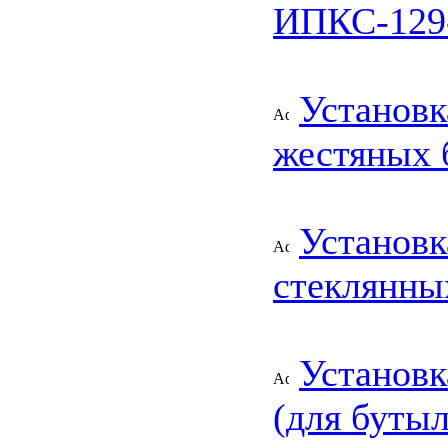
ИПКС-129
Установк
жестяных
Установк
стеклянны
Установк
(для буты