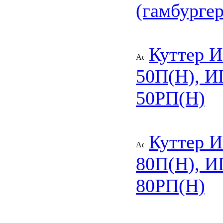
(гамбурге
Куттер 
50П(Н), И
50РП(Н)
Куттер 
80П(Н), И
80РП(Н)