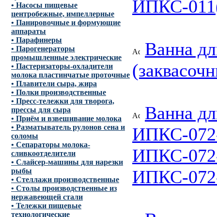
ИПКС-011
• Насосы пищевые
центробежные, импеллерные
• Панировочные и формующие
аппараты
• Парафинеры
Ванна дл
• Парогенераторы
промышленные электрические
(заквасоч
• Пастеризаторы-охладители
молока пластинчатые проточные
• Плавители сыра, жира
• Полки производственные
• Пресс-тележки для творога,
Ванна дл
прессы для сыра
• Приём и взвешивание молока
• Разматыватель рулонов сена и
ИПКС-072-
соломы
• Сепараторы молока-
ИПКС-072-
сливкоотделители
• Слайсер-машины для нарезки
ИПКС-072
рыбы
• Стеллажи производственные
• Столы производственные из
нержавеющей стали
• Тележки пищевые
технологические