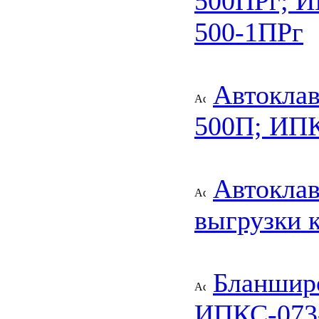
500ПРг; И
500-1ПРг
Автокла
500П; ИПК
Автокла
выгрузки 
Бланшир
ИПКС-073-