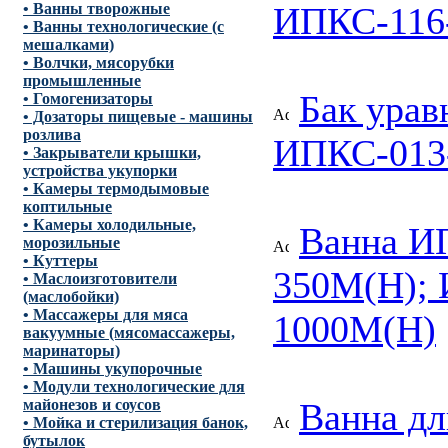
ИПКС-116-
• Ванны творожные
• Ванны технологические (с
мешалками)
• Волчки, мясорубки
промышленные
Бак ура
• Гомогенизаторы
• Дозаторы пищевые - машины
розлива
ИПКС-013
• Закрыватели крышки,
устройства укупорки
• Камеры термодымовые
коптильные
• Камеры холодильные,
Ванна ИП
морозильные
• Куттеры
350М(Н);
• Маслоизготовители
(маслобойки)
• Массажеры для мяса
1000М(Н)
вакуумные (мясомассажеры,
маринаторы)
• Машины укупорочные
• Модули технологические для
Ванна дл
майонезов и соусов
• Мойка и стерилизация банок,
бутылок