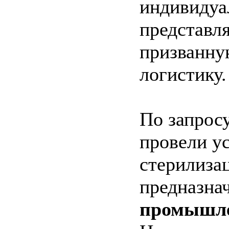
индивидуал
представл
призванну
логистику.
По запрос
провели у
стерилиза
предназн
промышле