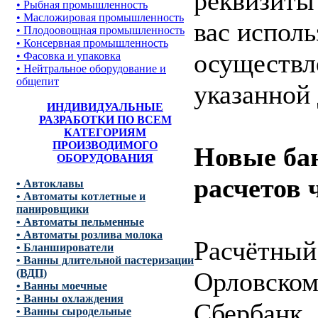
реквизиты
• Рыбная промышленность
• Масложировая промышленность
вас испол
• Плодоовощная промышленность
• Консервная промышленность
осуществле
• Фасовка и упаковка
• Нейтральное оборудование и
общепит
указанной 
ИНДИВИДУАЛЬНЫЕ
РАЗРАБОТКИ ПО ВСЕМ
КАТЕГОРИЯМ
ПРОИЗВОДИМОГО
Новые ба
ОБОРУДОВАНИЯ
расчетов 
• Автоклавы
• Автоматы котлетные и
панировщики
• Автоматы пельменные
• Автоматы розлива молока
Расчётный
• Бланширователи
• Ванны длительной пастеризации
Орловском
(ВДП)
• Ванны моечные
• Ванны охлаждения
Сбербанк
• Ванны сыродельные