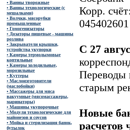
• Ванны творожные
Корр. счё
• Ванны технологические (с
мешалками)
• Волчки, мясорубки
045402601
промышленные
• Гомогенизаторы
• Дозаторы пищевые - машины
розлива
• Закрыватели крышки,
С 27 авгус
устройства укупорки
• Камеры термодымовые
корреспон
коптильные
• Камеры холодильные,
морозильные
Переводы 
• Куттеры
• Маслоизготовители
старым ре
(маслобойки)
• Массажеры для мяса
вакуумные (мясомассажеры,
маринаторы)
• Машины укупорочные
Новые ба
• Модули технологические для
майонезов и соусов
расчетов 
• Мойка и стерилизация банок,
бутылок