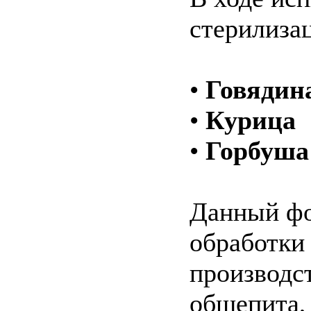
стерилиза
•
Говядин
•
Курица
•
Горбуша
Данный фо
обработки
производс
общепита, 