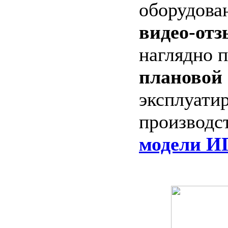
оборудова
видео-отз
наглядно 
плановой 
эксплуати
производс
модели И