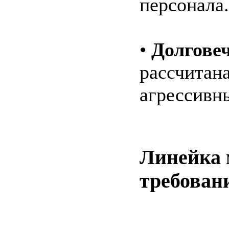
персонала.
•
Долгове
рассчитан
агрессивн
Линейка 
требован