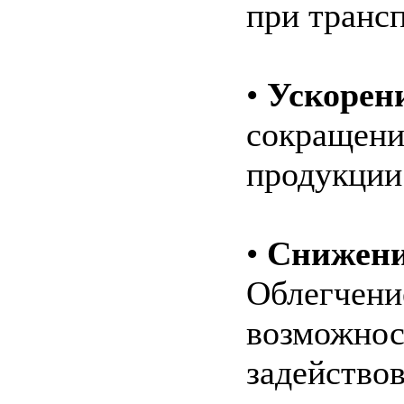
при транс
•
Ускорени
сокращени
продукции
•
Снижени
Облегчени
возможнос
задейство