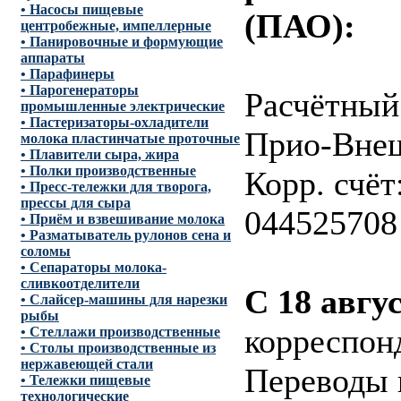
• Насосы пищевые
(ПАО):
центробежные, импеллерные
• Панировочные и формующие
аппараты
• Парафинеры
• Парогенераторы
Расчётный
промышленные электрические
• Пастеризаторы-охладители
Прио-Вне
молока пластинчатые проточные
• Плавители сыра, жира
• Полки производственные
Корр. счё
• Пресс-тележки для творога,
прессы для сыра
044525708
• Приём и взвешивание молока
• Разматыватель рулонов сена и
соломы
• Сепараторы молока-
сливкоотделители
С 18 авгус
• Слайсер-машины для нарезки
рыбы
корреспон
• Стеллажи производственные
• Столы производственные из
нержавеющей стали
Переводы 
• Тележки пищевые
технологические