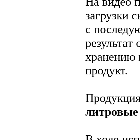
На видео 
загрузки 
с последу
результат 
хранению 
продукт.
Продукция
литровые
В ходе ис