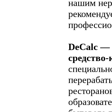
нашим не
рекоменду
профессио
DeCalc —
средство-
специальн
перерабат
ресторанов
образоват