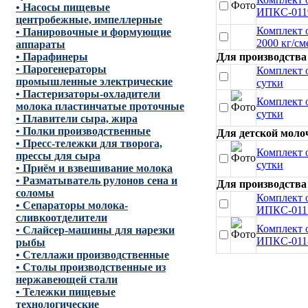
• Насосы пищевые
ИПКС-0119
центробежные, импеллерные
Комплект 
• Панировочные и формующие
2000 кг/см
аппараты
• Парафинеры
Для производства
• Парогенераторы
Комплект о
промышленные электрические
сутки
• Пастеризаторы-охладители
Комплект о
молока пластинчатые проточные
сутки
• Плавители сыра, жира
• Полки производственные
Для детской моло
• Пресс-тележки для творога,
Комплект 
прессы для сыра
сутки
• Приём и взвешивание молока
• Разматыватель рулонов сена и
Для производства
соломы
Комплект 
• Сепараторы молока-
ИПКС-0117
сливкоотделители
Комплект 
• Слайсер-машины для нарезки
ИПКС-0118
рыбы
• Стеллажи производственные
• Столы производственные из
нержавеющей стали
• Тележки пищевые
технологические