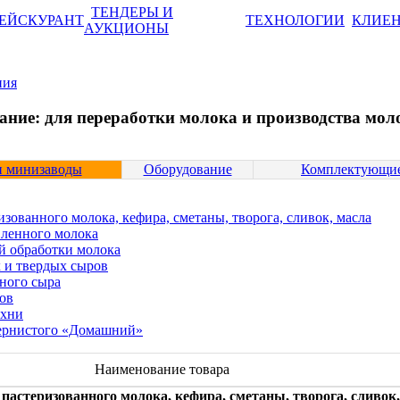
ТЕНДЕРЫ И
ЕЙСКУРАНТ
ТЕХНОЛОГИИ
КЛИЕ
АУКЦИОНЫ
ния
ние: для переработки молока и производства мол
и минизаводы
Оборудование
Комплектующие
изованного молока, кефира, сметаны, творога, сливок, масла
вленного молока
й обработки молока
 и твердых сыров
ного сыра
ов
ухни
зернистого «Домашний»
Наименование товара
пастеризованного молока, кефира, сметаны, творога, сливок