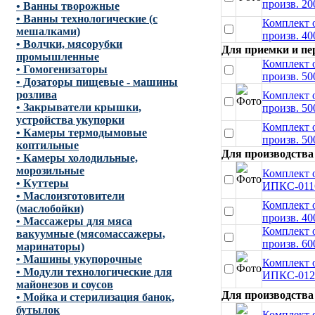
произв. 20
• Ванны творожные
• Ванны технологические (с
Комплект 
мешалками)
произв. 40
• Волчки, мясорубки
Для приемки и пе
промышленные
Комплект 
• Гомогенизаторы
произв. 50
• Дозаторы пищевые - машины
розлива
Комплект 
• Закрыватели крышки,
произв. 50
устройства укупорки
Комплект 
• Камеры термодымовые
произв. 50
коптильные
Для производства
• Камеры холодильные,
морозильные
Комплект 
• Куттеры
ИПКС-0116
• Маслоизготовители
Комплект 
(маслобойки)
произв. 40
• Массажеры для мяса
Комплект 
вакуумные (мясомассажеры,
произв. 60
маринаторы)
• Машины укупорочные
Комплект 
• Модули технологические для
ИПКС-0123
майонезов и соусов
Для производства
• Мойка и стерилизация банок,
бутылок
Комплект 