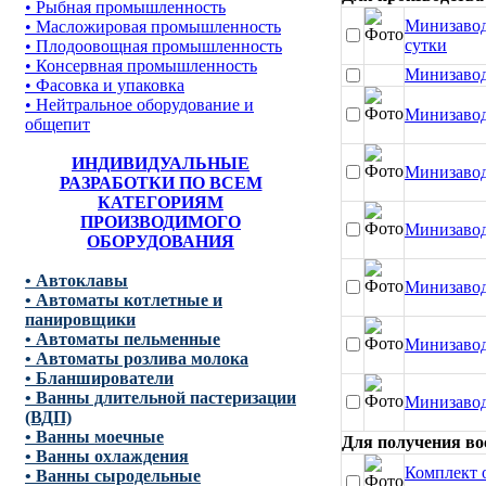
• Рыбная промышленность
Минизавод
• Масложировая промышленность
сутки
• Плодоовощная промышленность
• Консервная промышленность
Минизавод
• Фасовка и упаковка
• Нейтральное оборудование и
Минизавод
общепит
ИНДИВИДУАЛЬНЫЕ
Минизавод
РАЗРАБОТКИ ПО ВСЕМ
КАТЕГОРИЯМ
ПРОИЗВОДИМОГО
Минизавод
ОБОРУДОВАНИЯ
• Автоклавы
Минизавод
• Автоматы котлетные и
панировщики
• Автоматы пельменные
Минизавод
• Автоматы розлива молока
• Бланширователи
• Ванны длительной пастеризации
Минизавод
(ВДП)
• Ванны моечные
Для получения во
• Ванны охлаждения
Комплект 
• Ванны сыродельные