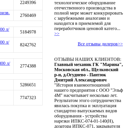
2249396
технологическое оборудование
отечественного производства в
оизв.
полной мере может конкурировать
2760469
с зарубежными аналогами и
находится в приемлемой для
переработчиков ценовой катего...
00 л/
5184978
>>
00 л/
Все отзывы дилеров>>
8242762
ОТЗЫВЫ НАШИХ КЛИЕНТОВ:
00 л/
Главный механик ГК "Марина",
2774388
Московская обл., Щелковский
р-н, д.Огуднево - Пантюк
Дмитрий Александрович
5286651
"История взаимоотношений
нашего предприятия с ООО "Эльф
4М" насчитывает несколько лет.
7747323
Результатом этого сотрудничества
явилась покупка и экплуатация
стандартно выпускаемых видов
оборудования - устройства
нарезки ИПКС-074-01-140(Н),
дозатора ИПКС-071, закрывателя