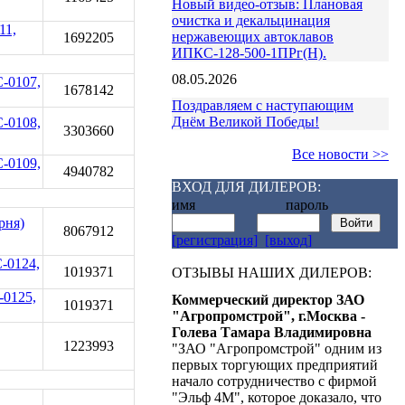
Новый видео-отзыв: Плановая
очистка и декальцинация
11,
нержавеющих автоклавов
1692205
ИПКС-128-500-1ПРг(Н).
08.05.2026
-0107,
1678142
Поздравляем с наступающим
Днём Великой Победы!
-0108,
3303660
Все новости >>
-0109,
4940782
ВХОД ДЛЯ ДИЛЕРОВ:
имя пароль
рня)
8067912
[регистрация]
[выход]
-0124,
1019371
ОТЗЫВЫ НАШИХ ДИЛЕРОВ:
-0125,
Коммерческий директор ЗАО
1019371
"Агропромстрой", г.Москва -
Голева Тамара Владимировна
1223993
"ЗАО "Агропромстрой" одним из
первых торгующих предприятий
начало сотрудничество с фирмой
"Эльф 4М", которое доказало, что