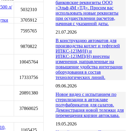
банковские реквизиты ООО
500 л/
«Эльф 4М «ТД». Просим вас
5032310
использовать новые реквизиты
при осуществлении расчетов,
утки
3705912
начиная с указанной даты.
7595765
21.07.2026
В конструкцию автоматов для
производства котлет и тефтелей
9870822
ИПКС-123М(Н) и
ИПКС-123МП(Н) внесены
изменения, направленные на
10045764
повышение удобства интеграции
оборудования в состав
технологических линий.
17333756
09.06.2026
20891380
Новое видео с испытанием по
стерилизации в автоклаве
полуфабрикатов для салатов.
37860025
Демонстрация новой тележки для
перемещения корзин автоклава.
19.05.2026
10,
1165425