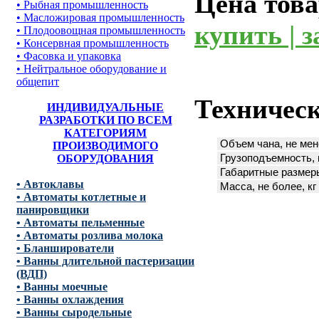
Цена това
• Рыбная промышленность
• Масложировая промышленность
купить | з
• Плодоовощная промышленность
• Консервная промышленность
• Фасовка и упаковка
• Нейтральное оборудование и
общепит
Техническ
ИНДИВИДУАЛЬНЫЕ
РАЗРАБОТКИ ПО ВСЕМ
КАТЕГОРИЯМ
Объем чана, не мен
ПРОИЗВОДИМОГО
ОБОРУДОВАНИЯ
Грузоподъемность, н
Габаритные размеры
• Автоклавы
Масса, не более, кг
• Автоматы котлетные и
панировщики
• Автоматы пельменные
• Автоматы розлива молока
• Бланширователи
• Ванны длительной пастеризации
(ВДП)
• Ванны моечные
• Ванны охлаждения
• Ванны сыродельные