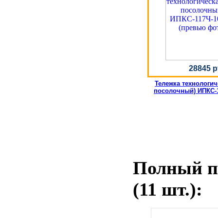
28845 р
Тележка технологич
посолочный) ИПКС-1
Полный пе
(11 шт.):