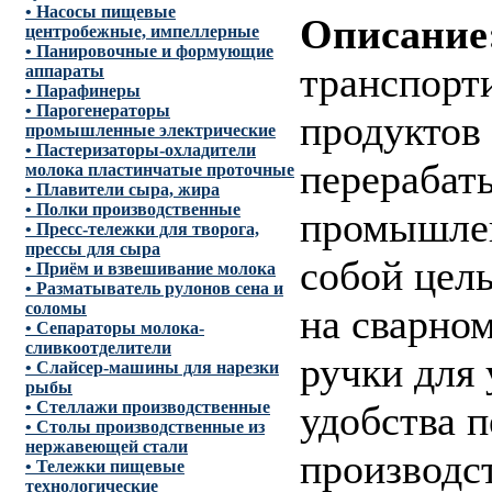
• Насосы пищевые
Описание
центробежные, импеллерные
• Панировочные и формующие
транспорт
аппараты
• Парафинеры
• Парогенераторы
продуктов
промышленные электрические
• Пастеризаторы-охладители
перерабат
молока пластинчатые проточные
• Плавители сыра, жира
• Полки производственные
промышлен
• Пресс-тележки для творога,
прессы для сыра
собой цел
• Приём и взвешивание молока
• Разматыватель рулонов сена и
соломы
на сварном
• Сепараторы молока-
сливкоотделители
ручки для 
• Слайсер-машины для нарезки
рыбы
• Стеллажи производственные
удобства 
• Столы производственные из
нержавеющей стали
производс
• Тележки пищевые
технологические