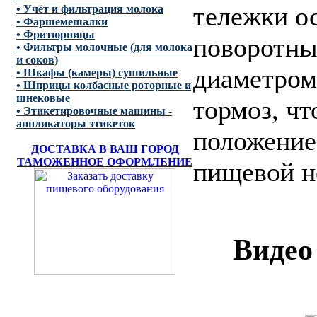
тележки о
• Учёт и фильтрация молока
• Фаршемешалки
• Фритюрницы
поворотны
• Фильтры молочные (для молока
и соков)
диаметром
• Шкафы (камеры) сушильные
• Шприцы колбасные роторные и
шнековые
тормоз, чт
• Этикетировочные машины -
аппликаторы этикеток
положение
ДОСТАВКА В ВАШ ГОРОД
ТАМОЖЕННОЕ ОФОРМЛЕНИЕ
пищевой н
Видео