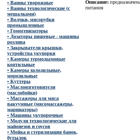
Описание:
предназначен
• Ванны творожные
питания
• Ванны технологические (с
мешалками)
• Волчки, мясорубки
промышленные
• Гомогенизаторы
• Дозаторы пищевые - машины
розлива
• Закрыватели крышки,
устройства укупорки
• Камеры термодымовые
коптильные
• Камеры холодильные,
морозильные
• Куттеры
• Маслоизготовители
(маслобойки)
• Массажеры для мяса
вакуумные (мясомассажеры,
маринаторы)
• Машины укупорочные
• Модули технологические для
майонезов и соусов
• Мойка и стерилизация банок,
бутылок