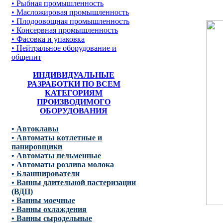
• Рыбная промышленность
• Масложировая промышленность
• Плодоовощная промышленность
• Консервная промышленность
• Фасовка и упаковка
• Нейтральное оборудование и
общепит
ИНДИВИДУАЛЬНЫЕ
РАЗРАБОТКИ ПО ВСЕМ
КАТЕГОРИЯМ
ПРОИЗВОДИМОГО
ОБОРУДОВАНИЯ
• Автоклавы
• Автоматы котлетные и
панировщики
• Автоматы пельменные
• Автоматы розлива молока
• Бланширователи
• Ванны длительной пастеризации
(ВДП)
• Ванны моечные
• Ванны охлаждения
• Ванны сыродельные