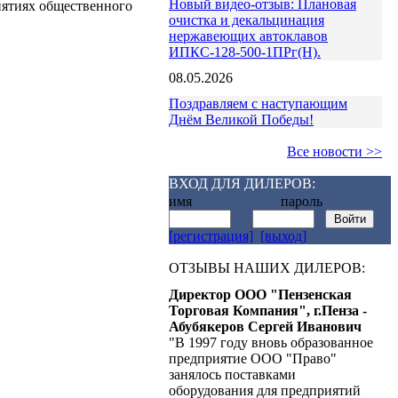
Новый видео-отзыв: Плановая
иятиях общественного
очистка и декальцинация
нержавеющих автоклавов
ИПКС-128-500-1ПРг(Н).
08.05.2026
Поздравляем с наступающим
Днём Великой Победы!
Все новости >>
ВХОД ДЛЯ ДИЛЕРОВ:
имя пароль
[регистрация]
[выход]
ОТЗЫВЫ НАШИХ ДИЛЕРОВ:
Директор ООО "Пензенская
Торговая Компания", г.Пенза -
Абубякеров Сергей Иванович
"В 1997 году вновь образованное
предприятие ООО "Право"
занялось поставками
оборудования для предприятий