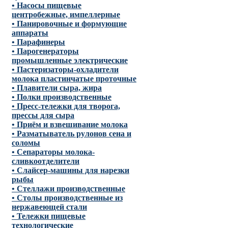
• Насосы пищевые
центробежные, импеллерные
• Панировочные и формующие
аппараты
• Парафинеры
• Парогенераторы
промышленные электрические
• Пастеризаторы-охладители
молока пластинчатые проточные
• Плавители сыра, жира
• Полки производственные
• Пресс-тележки для творога,
прессы для сыра
• Приём и взвешивание молока
• Разматыватель рулонов сена и
соломы
• Сепараторы молока-
сливкоотделители
• Слайсер-машины для нарезки
рыбы
• Стеллажи производственные
• Столы производственные из
нержавеющей стали
• Тележки пищевые
технологические