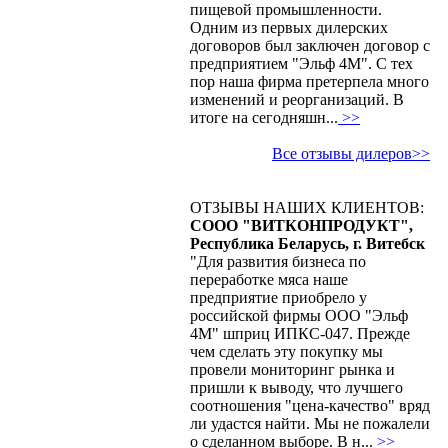
пищевой промышленности.
Одним из первых дилерских
договоров был заключен договор с
предприятием "Эльф 4М". С тех
пор наша фирма претерпела много
изменений и реорганизаций. В
итоге на сегодняшн...
>>
Все отзывы дилеров>>
ОТЗЫВЫ НАШИХ КЛИЕНТОВ:
СООО "ВИТКОНПРОДУКТ",
Республика Беларусь, г. Витебск
"Для развития бизнеса по
переработке мяса наше
предприятие приобрело у
российской фирмы ООО "Эльф
4М" шприц ИПКС-047. Прежде
чем сделать эту покупку мы
провели мониторинг рынка и
пришли к выводу, что лучшего
соотношения "цена-качество" вряд
ли удастся найти. Мы не пожалели
о сделанном выборе. В н...
>>