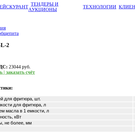
ТЕНДЕРЫ И
ЕЙСКУРАНТ
ТЕХНОЛОГИИ
КЛИЕ
АУКЦИОНЫ
ния
общепита
L-2
НДС:
23044 руб.
 | заказать счёт
стики:
й для фритюра, шт.
мкости для фритюра, л
м масла в 1 емкости, л
ность, кВт
ы, не более, мм