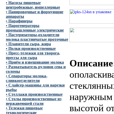
• Насосы пищевые
центробежные, импеллерные
• Панировочные и формующие
аппараты
• Парафинеры
• Парогенераторы
промышленные электрические
• Пастеризаторы-охладители
молока пластинчатые проточные
• Плавители сыра, жира
• Полки производственные
• Пресс-тележки для творога,
прессы для сыра
Описание
• Приём и взвешивание молока
• Разматыватель рулонов сена и
ополаскив
соломы
• Сепараторы молока-
сливкоотделители
стеклянны
• Слайсер-машины для нарезки
рыбы
наружным 
• Стеллажи производственные
• Столы производственные из
нержавеющей стали
высотой о
• Тележки пищевые
технологические