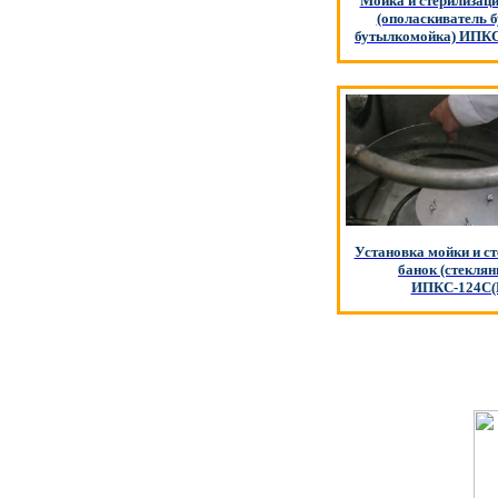
Мойка и стерилизац
(ополаскиватель 
бутылкомойка) ИПКС
Установка мойки и с
банок (стекля
ИПКС-124С(