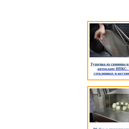
Тушенка из свинины и 
автоклаве ИПКС. 
стеклянных и жестя