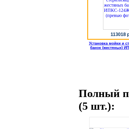
113018 
Установка мойки и с
банок (жестяных) ИП
Полный пе
(5 шт.):