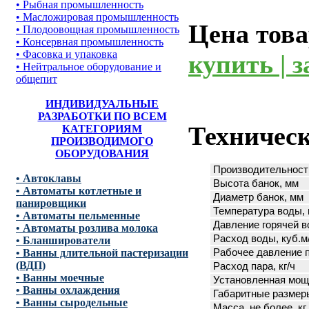
• Рыбная промышленность
• Масложировая промышленность
Цена това
• Плодоовощная промышленность
• Консервная промышленность
• Фасовка и упаковка
купить | з
• Нейтральное оборудование и
общепит
ИНДИВИДУАЛЬНЫЕ
РАЗРАБОТКИ ПО ВСЕМ
Техническ
КАТЕГОРИЯМ
ПРОИЗВОДИМОГО
ОБОРУДОВАНИЯ
Производительность
• Автоклавы
Высота банок, мм
• Автоматы котлетные и
Диаметр банок, мм
панировщики
Температура воды, 
• Автоматы пельменные
Давление горячей во
• Автоматы розлива молока
Расход воды, куб.м
• Бланширователи
• Ванны длительной пастеризации
Рабочее давление па
(ВДП)
Расход пара, кг/ч
• Ванны моечные
Установленная мощ
• Ванны охлаждения
Габаритные размеры
• Ванны сыродельные
Масса, не более, кг