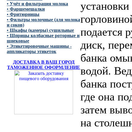
установки
• Учёт и фильтрация молока
• Фаршемешалки
• Фритюрницы
горловиной
• Фильтры молочные (для молока
и соков)
подается 
• Шкафы (камеры) сушильные
• Шприцы колбасные роторные и
шнековые
диск, пер
• Этикетировочные машины -
аппликаторы этикеток
банка омы
ДОСТАВКА В ВАШ ГОРОД
водой. Ве
ТАМОЖЕННОЕ ОФОРМЛЕНИЕ
банка пост
где она по
затем выв
на столеш