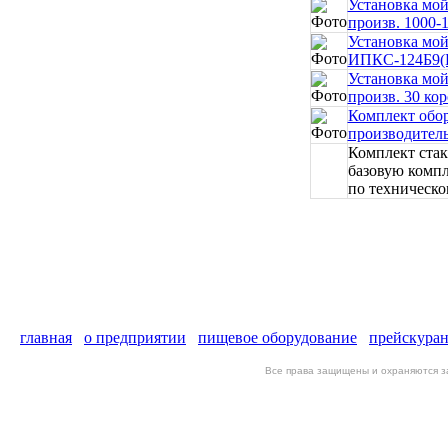
Установка мо
произв. 1000-
Установка мой
ИПКС-124Б9(Н)
Установка мой
произв. 30 кор
Комплект обо
производитель
Комплект стак
базовую комп
по техническ
главная
о предприятии
пищевое оборудование
прейскура
Все права защищены и охраняются 