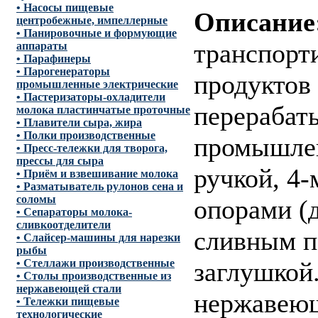
• Насосы пищевые
Описание
центробежные, импеллерные
• Панировочные и формующие
транспорт
аппараты
• Парафинеры
• Парогенераторы
продуктов
промышленные электрические
• Пастеризаторы-охладители
перерабат
молока пластинчатые проточные
• Плавители сыра, жира
• Полки производственные
промышлен
• Пресс-тележки для творога,
прессы для сыра
ручкой, 4
• Приём и взвешивание молока
• Разматыватель рулонов сена и
соломы
опорами (
• Сепараторы молока-
сливкоотделители
сливным п
• Слайсер-машины для нарезки
рыбы
• Стеллажи производственные
заглушкой
• Столы производственные из
нержавеющей стали
нержавеющ
• Тележки пищевые
технологические