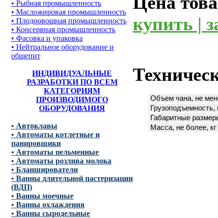
Цена това
• Рыбная промышленность
• Масложировая промышленность
купить | з
• Плодоовощная промышленность
• Консервная промышленность
• Фасовка и упаковка
• Нейтральное оборудование и
общепит
Техническ
ИНДИВИДУАЛЬНЫЕ
РАЗРАБОТКИ ПО ВСЕМ
КАТЕГОРИЯМ
Объем чана, не мен
ПРОИЗВОДИМОГО
ОБОРУДОВАНИЯ
Грузоподъемность, н
Габаритные размеры
• Автоклавы
Масса, не более, кг
• Автоматы котлетные и
панировщики
• Автоматы пельменные
• Автоматы розлива молока
• Бланширователи
• Ванны длительной пастеризации
(ВДП)
• Ванны моечные
• Ванны охлаждения
• Ванны сыродельные