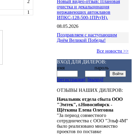
Новый видео-отзыв: Плановая
2
очистка и декальцинация
нержавеющих автоклавов
1
ИПКС-128-500-1ПРг(Н).
08.05.2026
Поздравляем с наступающим
Днём Великой Победы!
Все новости >>
ВХОД ДЛЯ ДИЛЕРОВ:
имя пароль
[регистрация]
[выход]
ОТЗЫВЫ НАШИХ ДИЛЕРОВ:
Начальник отдела сбыта ООО
"Эмтек", г.Новосибирск -
Щёткина Елена Олеговна
"За период совместного
сотрудничества с ООО "Эльф 4М"
было реализовано множество
проектов по поставке