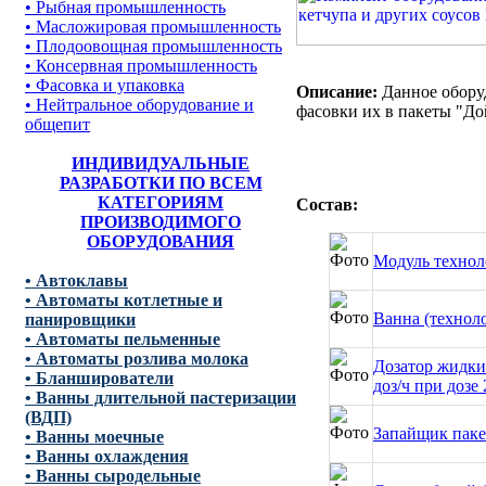
• Рыбная промышленность
• Масложировая промышленность
• Плодоовощная промышленность
• Консервная промышленность
• Фасовка и упаковка
Описание:
Данное обору
• Нейтральное оборудование и
фасовки их в пакеты "До
общепит
ИНДИВИДУАЛЬНЫЕ
РАЗРАБОТКИ ПО ВСЕМ
КАТЕГОРИЯМ
Состав:
ПРОИЗВОДИМОГО
ОБОРУДОВАНИЯ
Модуль технол
• Автоклавы
• Автоматы котлетные и
Ванна (технол
панировщики
• Автоматы пельменные
• Автоматы розлива молока
Дозатор жидки
• Бланширователи
доз/ч при дозе
• Ванны длительной пастеризации
(ВДП)
Запайщик паке
• Ванны моечные
• Ванны охлаждения
• Ванны сыродельные