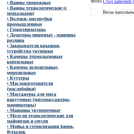
Стол рабочий 
• Ванны творожные
• Ванны технологические (с
Весы напольны
мешалками)
• Волчки, мясорубки
промышленные
• Гомогенизаторы
• Дозаторы пищевые - машины
розлива
• Закрыватели крышки,
устройства укупорки
• Камеры термодымовые
коптильные
• Камеры холодильные,
морозильные
• Куттеры
• Маслоизготовители
(маслобойки)
• Массажеры для мяса
вакуумные (мясомассажеры,
маринаторы)
• Машины укупорочные
• Модули технологические для
майонезов и соусов
• Мойка и стерилизация банок,
бутылок