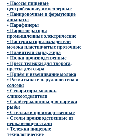
• Насосы пищевые
центробежные, импеллерные
• Панировочные и формующие
аппараты
• Парафинеры
• Парогенераторы
промышленные электрические
• Пастеризаторы-охладители
молока пластинчатые проточные
• Плавители сыра, жира
• Полки производственные
• Пресс-тележки для творога,
прессы для сыра
• Приём и взвешивание молока
• Разматыватель рулонов сена и
соломы
• Сепараторы молока-
сливкоотделители
• Слайсер-машины для нарезки
рыбы
• Стеллажи производственные
• Столы производственные из
нержавеющей стали
• Тележки пищевые
технологические