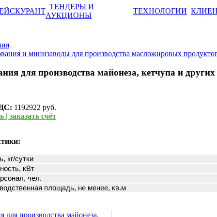
ТЕНДЕРЫ И
ЕЙСКУРАНТ
ТЕХНОЛОГИИ
КЛИЕ
АУКЦИОНЫ
ния
вания и минизаводы для производства масложировых продукто
ния для производства майонеза, кетчупа и други
НДС:
1192922 руб.
 | заказать счёт
стики:
, кг/сутки
ность, кВт
сонал, чел.
одственная площадь, не менее, кв.м