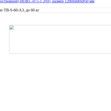
(островной) ИПКС-075-1,2(Н), размер 1200x600x850 мм
е TB-S-60-A3, до 60 кг