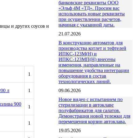
банковские реквизиты ООО
«Эльф 4М «ТД». Просим вас
использовать новые реквизиты
при осуществлении расчетов,
начиная с указанной даты.
чицы и других соусов и
21.07.2026
В конструкцию автоматов для
производства котлет и тефтелей
ИПКС-123М(Н) и
ИПКС-123МП(Н) внесены
изменения, направленные на
повышение удобства интеграции
1
оборудования в состав
технологических линий.
09.06.2026
200 л
1
Новое видео с испытанием по
излива 900
стерилизации в автоклаве
1
полуфабрикатов для салатов.
Демонстрация новой тележки для
перемещения корзин автоклава.
1
19.05.2026