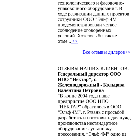
технологического и фасовочно-
упаковочного оборудования. В
ходе реализации данных проектов
сотрудники ООО "Эльф-4М"
продемонстрировали четкое
соблюдение оговоренных
условий. Хотелось бы также
отме...
>>
Все отзывы дилеров>>
ОТЗЫВЫ НАШИХ КЛИЕНТОВ:
Генеральный директор ООО
НПО "Нектар", г.
Железнодорожный - Кольцова
Валентина Петровна
"В конце 2004 года наше
предприятие ООО НПО
“НЕКТАР” обратилось в ООО
“Эльф 4М”, г. Рязань с просьбой
разработать и изготовить для нужд
производства нестандартное
оборудование - установку
прессования. “Эльф 4М” одно из