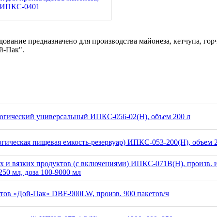
дование предназначено для производства майонеза, кетчупа, гор
й-Пак".
огический универсальный ИПКС-056-02(Н), объем 200 л
огическая пищевая емкость-резервуар) ИПКС-053-200(Н), объем 
х и вязких продуктов (с включениями) ИПКС-071В(Н), произв. 
 250 мл, доза 100-9000 мл
тов «Дой-Пак» DBF-900LW, произв. 900 пакетов/ч