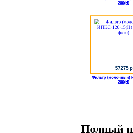
200(Н)
57275 р
Фильтр (молочный) И
200(Н)
Полный пе