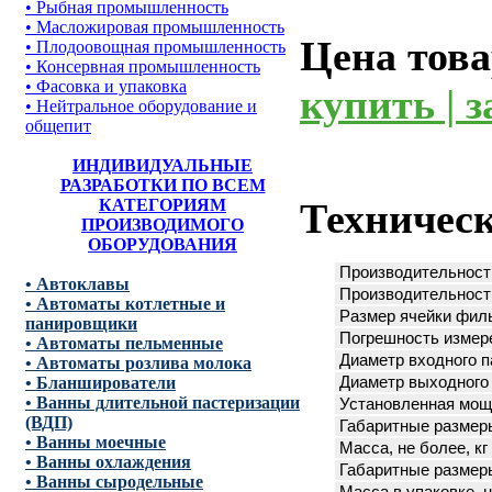
• Рыбная промышленность
• Масложировая промышленность
Цена това
• Плодоовощная промышленность
• Консервная промышленность
• Фасовка и упаковка
купить | з
• Нейтральное оборудование и
общепит
ИНДИВИДУАЛЬНЫЕ
РАЗРАБОТКИ ПО ВСЕМ
КАТЕГОРИЯМ
Техническ
ПРОИЗВОДИМОГО
ОБОРУДОВАНИЯ
Производительность
• Автоклавы
Производительност
• Автоматы котлетные и
Размер ячейки фил
панировщики
Погрешность измере
• Автоматы пельменные
Диаметр входного п
• Автоматы розлива молока
• Бланширователи
Диаметр выходного 
• Ванны длительной пастеризации
Установленная мощ
(ВДП)
Габаритные размеры
• Ванны моечные
Масса, не более, кг
• Ванны охлаждения
Габаритные размеры
• Ванны сыродельные