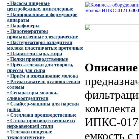
• Насосы пищевые
центробежные, импеллерные
• Панировочные и формующие
аппараты
• Парафинеры
• Парогенераторы
промышленные электрические
• Пастеризаторы-охладители
молока пластинчатые проточные
• Плавители сыра, жира
• Полки производственные
Описание
• Пресс-тележки для творога,
прессы для сыра
• Приём и взвешивание молока
предназнач
• Разматыватель рулонов сена и
соломы
фильтрации
• Сепараторы молока-
сливкоотделители
• Слайсер-машины для нарезки
комплекта
рыбы
• Стеллажи производственные
ИПКС-017-
• Столы производственные из
нержавеющей стали
• Тележки пищевые
емкость с
технологические