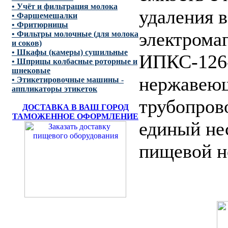
• Учёт и фильтрация молока
удаления в
• Фаршемешалки
• Фритюрницы
электрома
• Фильтры молочные (для молока
и соков)
• Шкафы (камеры) сушильные
ИПКС-126-
• Шприцы колбасные роторные и
шнековые
нержавеющ
• Этикетировочные машины -
аппликаторы этикеток
трубопров
ДОСТАВКА В ВАШ ГОРОД
ТАМОЖЕННОЕ ОФОРМЛЕНИЕ
единый не
пищевой н