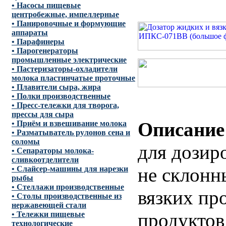
• Насосы пищевые
центробежные, импеллерные
• Панировочные и формующие
аппараты
• Парафинеры
• Парогенераторы
промышленные электрические
• Пастеризаторы-охладители
молока пластинчатые проточные
• Плавители сыра, жира
• Полки производственные
• Пресс-тележки для творога,
прессы для сыра
Описание
• Приём и взвешивание молока
• Разматыватель рулонов сена и
соломы
для дозир
• Сепараторы молока-
сливкоотделители
не склонн
• Слайсер-машины для нарезки
рыбы
• Стеллажи производственные
вязких про
• Столы производственные из
нержавеющей стали
продуктов
• Тележки пищевые
технологические