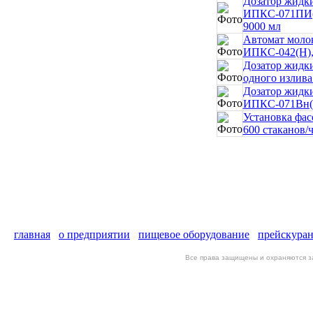
Дозатор жидки
ИПКС-071ПИ(Н)
9000 мл
Автомат молок
ИПКС-042(Н), 
Дозатор жидки
одного излива 
Дозатор жидки
ИПКС-071Вн(Н)
Установка фас
600 стаканов/ч
главная
о предприятии
пищевое оборудование
прейскура
Все права защищены и охраняются 