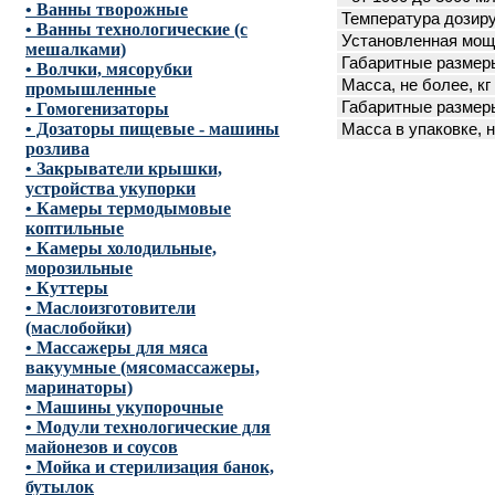
• Ванны творожные
Температура дозиру
• Ванны технологические (с
Установленная мощ
мешалками)
Габаритные размеры
• Волчки, мясорубки
Масса, не более, кг
промышленные
Габаритные размеры
• Гомогенизаторы
• Дозаторы пищевые - машины
Масса в упаковке, н
розлива
• Закрыватели крышки,
устройства укупорки
• Камеры термодымовые
коптильные
• Камеры холодильные,
морозильные
• Куттеры
• Маслоизготовители
(маслобойки)
• Массажеры для мяса
вакуумные (мясомассажеры,
маринаторы)
• Машины укупорочные
• Модули технологические для
майонезов и соусов
• Мойка и стерилизация банок,
бутылок