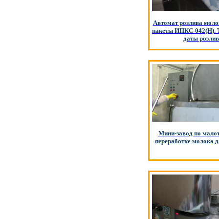
Автомат розлива моло
пакеты ИПКС-042(Н). 
даты розлив
Мини-завод по мало
переработке молока 