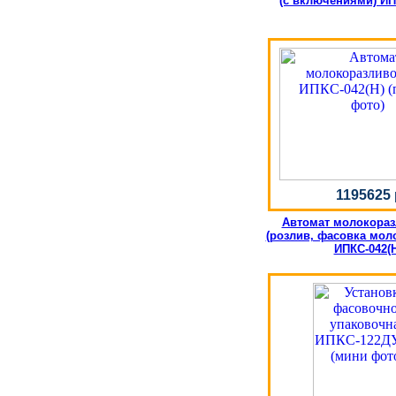
(с включениями) ИП
1195625 
Автомат молокора
(розлив, фасовка моло
ИПКС-042(Н