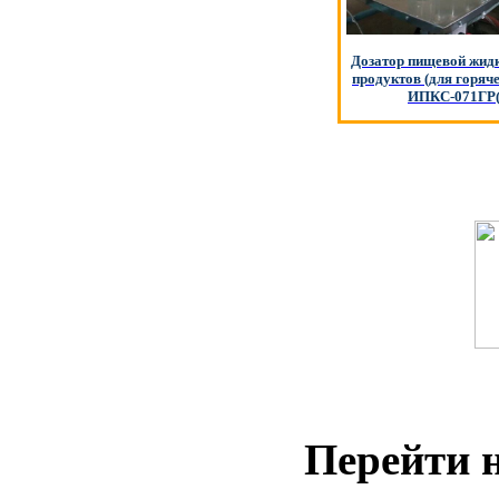
Дозатор пищевой жидк
продуктов (для горяче
ИПКС-071ГР(
Перейти н