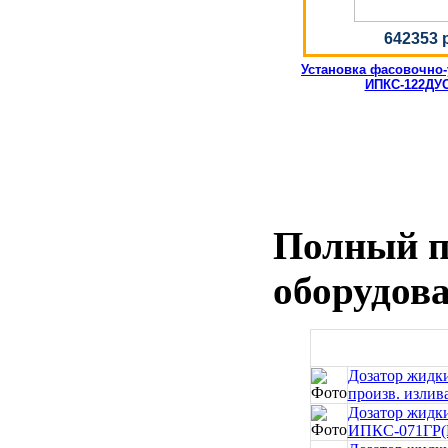
642353 
Установка фасовочно
ИПКС-122ДУС
Полный п
оборудова
Дозатор жидки
произв. излива
Дозатор жидки
ИПКС-071ГР(Н)