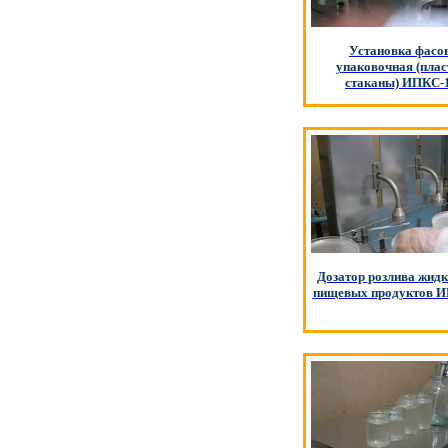
Установка фасо
упаковочная (пла
стаканы) ИПКС-
Дозатор розлива жидк
пищевых продуктов И