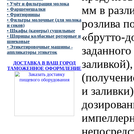
• Учёт и фильтрация молока
мм в разл
• Фаршемешалки
• Фритюрницы
розлива п
• Фильтры молочные (для молока
и соков)
• Шкафы (камеры) сушильные
«брутто-д
• Шприцы колбасные роторные и
шнековые
заданного
• Этикетировочные машины -
аппликаторы этикеток
заливкой)
ДОСТАВКА В ВАШ ГОРОД
ТАМОЖЕННОЕ ОФОРМЛЕНИЕ
(получение
и заливки
дозирован
импеллер
непосредс