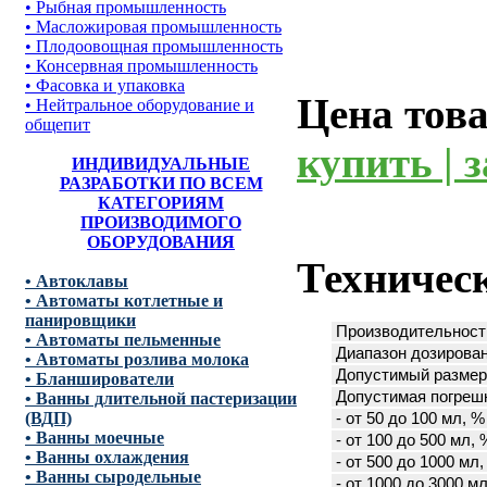
• Рыбная промышленность
• Масложировая промышленность
• Плодоовощная промышленность
• Консервная промышленность
• Фасовка и упаковка
Цена тов
• Нейтральное оборудование и
общепит
купить | 
ИНДИВИДУАЛЬНЫЕ
РАЗРАБОТКИ ПО ВСЕМ
КАТЕГОРИЯМ
ПРОИЗВОДИМОГО
ОБОРУДОВАНИЯ
Техничес
• Автоклавы
• Автоматы котлетные и
панировщики
Производительность 
• Автоматы пельменные
Диапазон дозирован
• Автоматы розлива молока
Допустимый размер 
• Бланширователи
Допустимая погрешн
• Ванны длительной пастеризации
(ВДП)
- от 50 до 100 мл, %
• Ванны моечные
- от 100 до 500 мл, 
• Ванны охлаждения
- от 500 до 1000 мл
• Ванны сыродельные
- от 1000 до 3000 м