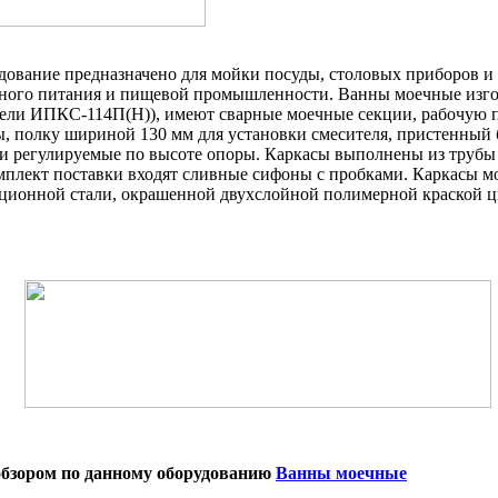
дование предназначено для мойки посуды, столовых приборов и
ного питания и пищевой промышленности. Ванны моечные изг
ели ИПКС-114П(Н)), имеют сварные моечные секции, рабочую п
ы, полку шириной 130 мм для установки смесителя, пристенный 
и регулируемые по высоте опоры. Каркасы выполнены из трубы
мплект поставки входят сливные сифоны с пробками. Каркасы м
кционной стали, окрашенной двухслойной полимерной краской ц
 обзором по данному оборудованию
Ванны моечные