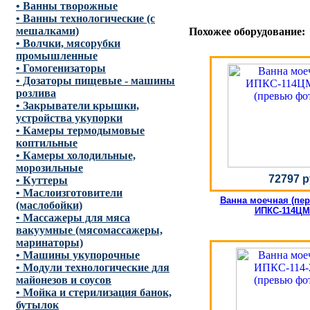
• Ванны творожные
• Ванны технологические (с
мешалками)
Похожее оборудование:
• Волчки, мясорубки
промышленные
• Гомогенизаторы
• Дозаторы пищевые - машины
розлива
• Закрыватели крышки,
устройства укупорки
• Камеры термодымовые
коптильные
• Камеры холодильные,
морозильные
72797 р
• Куттеры
• Маслоизготовители
Ванна моечная (пе
(маслобойки)
ИПКС-114ЦМ
• Массажеры для мяса
вакуумные (мясомассажеры,
маринаторы)
• Машины укупорочные
• Модули технологические для
майонезов и соусов
• Мойка и стерилизация банок,
бутылок