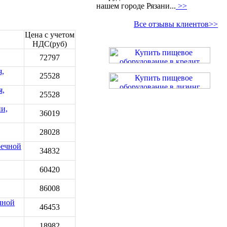
нашем городе Рязани...
>>
Все отзывы клиентов>>
Цена с учетом
НДС(руб)
72797
я,
25528
я,
25528
и,
36019
28028
оечной
34832
60420
86008
чной
46453
18982