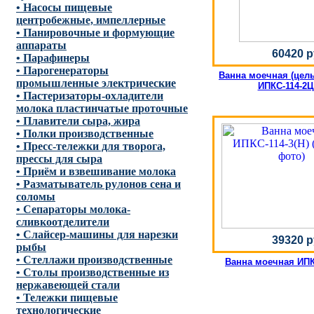
• Насосы пищевые
центробежные, импеллерные
• Панировочные и формующие
аппараты
60420 р
• Парафинеры
• Парогенераторы
Ванна моечная (цел
промышленные электрические
ИПКС-114-2Ц
• Пастеризаторы-охладители
молока пластинчатые проточные
• Плавители сыра, жира
• Полки производственные
• Пресс-тележки для творога,
прессы для сыра
• Приём и взвешивание молока
• Разматыватель рулонов сена и
соломы
• Сепараторы молока-
сливкоотделители
• Слайсер-машины для нарезки
39320 р
рыбы
• Стеллажи производственные
Ванна моечная ИПКС
• Столы производственные из
нержавеющей стали
• Тележки пищевые
технологические