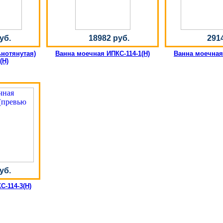
уб.
18982 руб.
291
ьнотянутая)
Ванна моечная ИПКС-114-1(Н)
Ванна моечная 
(Н)
уб.
-114-3(Н)