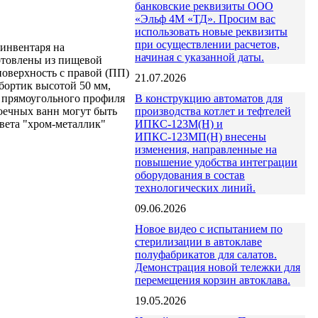
банковские реквизиты ООО
«Эльф 4М «ТД». Просим вас
использовать новые реквизиты
при осуществлении расчетов,
 инвентаря на
начиная с указанной даты.
отовлены из пищевой
оверхность с правой (ПП)
21.07.2026
бортик высотой 50 мм,
В конструкцию автоматов для
 прямоугольного профиля
производства котлет и тефтелей
оечных ванн могут быть
ИПКС-123М(Н) и
вета "хром-металлик"
ИПКС-123МП(Н) внесены
изменения, направленные на
повышение удобства интеграции
оборудования в состав
технологических линий.
09.06.2026
Новое видео с испытанием по
стерилизации в автоклаве
полуфабрикатов для салатов.
Демонстрация новой тележки для
перемещения корзин автоклава.
19.05.2026