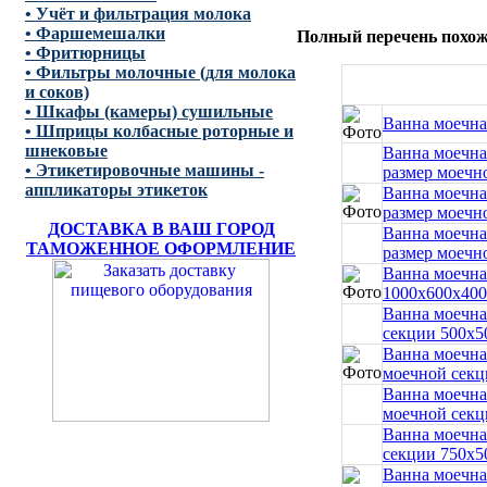
• Учёт и фильтрация молока
• Фаршемешалки
Полный перечень похоже
• Фритюрницы
• Фильтры молочные (для молока
и соков)
• Шкафы (камеры) сушильные
Ванна моечна
• Шприцы колбасные роторные и
шнековые
Ванна моечна
• Этикетировочные машины -
размер моечн
аппликаторы этикеток
Ванна моечна
размер моечн
ДОСТАВКА В ВАШ ГОРОД
Ванна моечна
ТАМОЖЕННОЕ ОФОРМЛЕНИЕ
размер моечн
Ванна моечна
1000x600x400
Ванна моечна
секции 500x5
Ванна моечна
моечной секц
Ванна моечна
моечной секц
Ванна моечна
секции 750x5
Ванна моечна