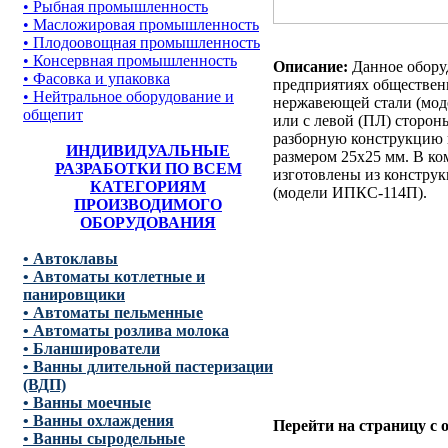
• Рыбная промышленность
• Масложировая промышленность
• Плодоовощная промышленность
• Консервная промышленность
Описание:
Данное обору
• Фасовка и упаковка
предприятиях обществен
• Нейтральное оборудование и
нержавеющей стали (мод
общепит
или с левой (ПЛ) сторон
разборную конструкцию 
ИНДИВИДУАЛЬНЫЕ
размером 25х25 мм. В ко
РАЗРАБОТКИ ПО ВСЕМ
изготовлены из констру
КАТЕГОРИЯМ
(модели ИПКС-114П).
ПРОИЗВОДИМОГО
ОБОРУДОВАНИЯ
• Автоклавы
• Автоматы котлетные и
панировщики
• Автоматы пельменные
• Автоматы розлива молока
• Бланширователи
• Ванны длительной пастеризации
(ВДП)
• Ванны моечные
• Ванны охлаждения
Перейти на страницу с
• Ванны сыродельные