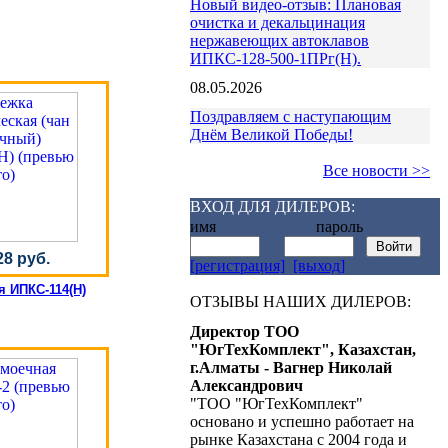
Новый видео-отзыв: Плановая
очистка и декальцинация
нержавеющих автоклавов
ИПКС-128-500-1ПРг(Н).
08.05.2026
Поздравляем с наступающим
Днём Великой Победы!
Все новости >>
ВХОД ДЛЯ ДИЛЕРОВ:
имя пароль
28 руб.
[регистрация]
[выход]
 ИПКС-114(Н)
ОТЗЫВЫ НАШИХ ДИЛЕРОВ:
Директор ТОО
"ЮгТехКомплект", Казахстан,
г.Алматы - Вагнер Николай
Александрович
"ТОО "ЮгТехКомплект"
основано и успешно работает на
рынке Казахстана с 2004 года и