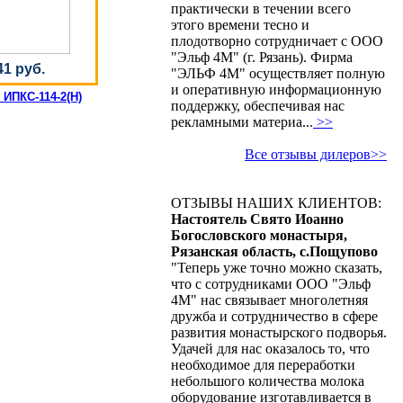
практически в течении всего
этого времени тесно и
плодотворно сотрудничает с ООО
"Эльф 4М" (г. Рязань). Фирма
41 руб.
"ЭЛЬФ 4М" осуществляет полную
и оперативную информационную
ИПКС-114-2(Н)
поддержку, обеспечивая нас
рекламными материа...
>>
Все отзывы дилеров>>
ОТЗЫВЫ НАШИХ КЛИЕНТОВ:
Настоятель Свято Иоанно
Богословского монастыря,
Рязанская область, с.Пощупово
"Теперь уже точно можно сказать,
что с сотрудниками ООО "Эльф
4М" нас связывает многолетняя
дружба и сотрудничество в сфере
развития монастырского подворья.
Удачей для нас оказалось то, что
необходимое для переработки
небольшого количества молока
оборудование изготавливается в