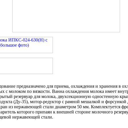
дование предназначено для приема, охлаждения и хранения в о
ых с молоком по вязкости. Ванна охлаждения молока имеет вну
рытый резервуар для молока, двухсекционную одностенную кры
одукта (Ду-35), мотор-редуктор с рамной мешалкой и форсункой
 кран из нержавеющей стали диаметром 50 мм. Комплектуется ф
паритель которого припаян к внешней стороне молочного резерв
щевой нержавеющей стали.