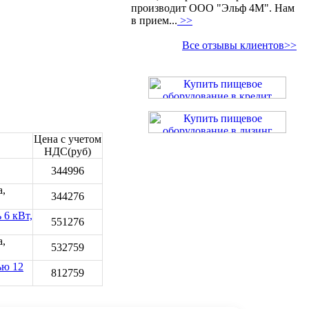
производит ООО "Эльф 4М". Нам
в прием...
>>
Все отзывы клиентов>>
Цена с учетом
НДС(руб)
344996
а,
344276
 6 кВт,
551276
а,
532759
ью 12
812759