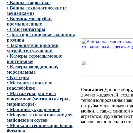
• Ванны творожные
• Ванны технологические (с
мешалками)
• Волчки, мясорубки
промышленные
• Гомогенизаторы
• Дозаторы пищевые - машины
розлива
• Закрыватели крышки,
устройства укупорки
• Камеры термодымовые
коптильные
• Камеры холодильные,
морозильные
• Куттеры
• Маслоизготовители
(маслобойки)
Описание:
Данное обору
• Массажеры для мяса
других жидкостей, сходн
вакуумные (мясомассажеры,
теплоизолированный зак
маринаторы)
патрубком для подачи пр
• Машины укупорочные
мойки, а также сливной
• Модули технологические для
агрегатом, трубчатый ис
майонезов и соусов
молока выполнена из пи
• Мойка и стерилизация банок,
бутылок