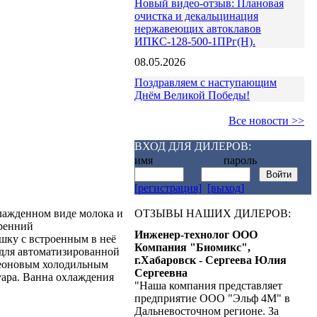
Новый видео-отзыв: Плановая
очистка и декальцинация
нержавеющих автоклавов
ИПКС-128-500-1ПРг(Н).
08.05.2026
Поздравляем с наступающим
Днём Великой Победы!
Все новости >>
ВХОД ДЛЯ ДИЛЕРОВ:
имя пароль
[регистрация]
[выход]
ОТЗЫВЫ НАШИХ ДИЛЕРОВ:
хлажденном виде молока и
тренний
Инженер-технолог ООО
шку с встроенным в неё
Компания "Биомикс",
 для автоматизированной
г.Хабаровск - Сергеева Юлия
реоновым холодильным
Сергеевна
уара. Ванна охлаждения
"Наша компания представляет
предприятие ООО "Эльф 4М" в
Дальневосточном регионе. За