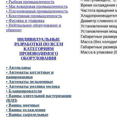
– поступающего, °С
• Рыбная промышленность
Время охлаждения п
• Масложировая промышленность
Частота вращения 
• Плодоовощная промышленность
• Консервная промышленность
Хладопроизводитель
• Фасовка и упаковка
Диаметр сливного о
• Нейтральное оборудование и
Установленная мощн
общепит
Установленная мощн
Габаритные размеры 
ИНДИВИДУАЛЬНЫЕ
Масса (без холодиль
РАЗРАБОТКИ ПО ВСЕМ
Габаритные размеры 
КАТЕГОРИЯМ
Масса в упаковке (б
ПРОИЗВОДИМОГО
ОБОРУДОВАНИЯ
• Автоклавы
• Автоматы котлетные и
панировщики
• Автоматы пельменные
• Автоматы розлива молока
• Бланширователи
• Ванны длительной пастеризации
(ВДП)
• Ванны моечные
• Ванны охлаждения
• Ванны сыродельные