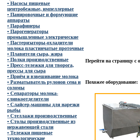
• Насосы пищевые
центробежные, импеллерные
• Панировочные и формующие
аппараты
• Парафинеры
• Парогенераторы
промышленные электрические
• Пастеризаторы-охладители
молока пластинчатые проточные
• Плавители сыра, жира
• Полки производственные
Перейти на страницу с
• Пресс-тележки для творога,
прессы для сыра
• Приём и взвешивание молока
• Разматыватель рулонов сена и
Похожее оборудование:
соломы
• Сепараторы молока-
сливкоотделители
• Слайсер-машины для нарезки
рыбы
• Стеллажи производственные
• Столы производственные из
нержавеющей стали
• Тележки пищевые
технологические