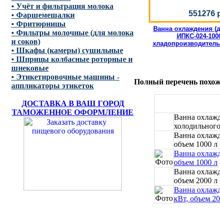
• Учёт и фильтрация молока
551276 
• Фаршемешалки
• Фритюрницы
Ванна охлаждения (
• Фильтры молочные (для молока
ИПКС-024-1000
и соков)
хладопроизводитель
• Шкафы (камеры) сушильные
• Шприцы колбасные роторные и
шнековые
• Этикетировочные машины -
Полный перечень похоже
аппликаторы этикеток
ДОСТАВКА В ВАШ ГОРОД
ТАМОЖЕННОЕ ОФОРМЛЕНИЕ
Ванна охлажд
холодильного 
Ванна охлажд
объем 1000 л
Ванна охлажд
объем 1000 л
Ванна охлажд
объем 2000 л
Ванна охлажд
кВт, объем 20