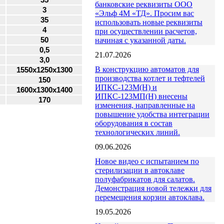
35
банковские реквизиты ООО
3
«Эльф 4М «ТД». Просим вас
35
использовать новые реквизиты
4
при осуществлении расчетов,
начиная с указанной даты.
50
0,5
21.07.2026
3,0
В конструкцию автоматов для
1550х1250х1300
производства котлет и тефтелей
150
ИПКС-123М(Н) и
1600x1300x1400
ИПКС-123МП(Н) внесены
170
изменения, направленные на
повышение удобства интеграции
оборудования в состав
технологических линий.
09.06.2026
Новое видео с испытанием по
стерилизации в автоклаве
полуфабрикатов для салатов.
Демонстрация новой тележки для
перемещения корзин автоклава.
19.05.2026