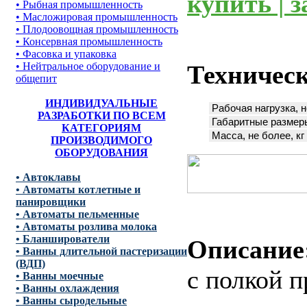
купить | з
• Рыбная промышленность
• Масложировая промышленность
• Плодоовощная промышленность
• Консервная промышленность
• Фасовка и упаковка
• Нейтральное оборудование и
Техническ
общепит
ИНДИВИДУАЛЬНЫЕ
Рабочая нагрузка, н
РАЗРАБОТКИ ПО ВСЕМ
Габаритные размеры
КАТЕГОРИЯМ
Масса, не более, кг
ПРОИЗВОДИМОГО
ОБОРУДОВАНИЯ
• Автоклавы
• Автоматы котлетные и
панировщики
• Автоматы пельменные
• Автоматы розлива молока
• Бланширователи
Описание
• Ванны длительной пастеризации
(ВДП)
с полкой 
• Ванны моечные
• Ванны охлаждения
• Ванны сыродельные