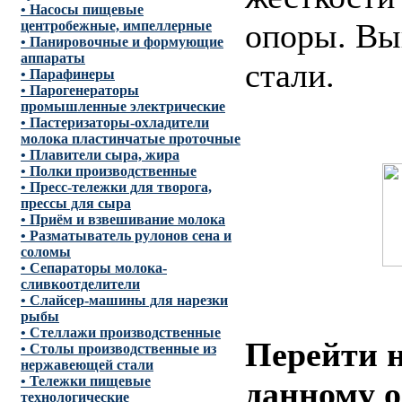
• Насосы пищевые
опоры. Вы
центробежные, импеллерные
• Панировочные и формующие
аппараты
стали.
• Парафинеры
• Парогенераторы
промышленные электрические
• Пастеризаторы-охладители
молока пластинчатые проточные
• Плавители сыра, жира
• Полки производственные
• Пресс-тележки для творога,
прессы для сыра
• Приём и взвешивание молока
• Разматыватель рулонов сена и
соломы
• Сепараторы молока-
сливкоотделители
• Слайсер-машины для нарезки
рыбы
• Стеллажи производственные
Перейти н
• Столы производственные из
нержавеющей стали
• Тележки пищевые
данному 
технологические