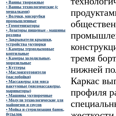
технологи
• Ванны творожные
• Ванны технологические (с
продуктам
мешалками)
• Волчки, мясорубки
обществен
промышленные
• Гомогенизаторы
• Дозаторы пищевые - машины
промышлен
розлива
• Закрыватели крышки,
конструкц
устройства укупорки
• Камеры термодымовые
коптильные
тремя борт
• Камеры холодильные,
морозильные
нижней по
• Куттеры
• Маслоизготовители
(маслобойки)
Каркас вы
• Массажеры для мяса
вакуумные (мясомассажеры,
профиля р
маринаторы)
• Машины укупорочные
• Модули технологические для
специальн
майонезов и соусов
• Мойка и стерилизация банок,
жесткости
бутылок