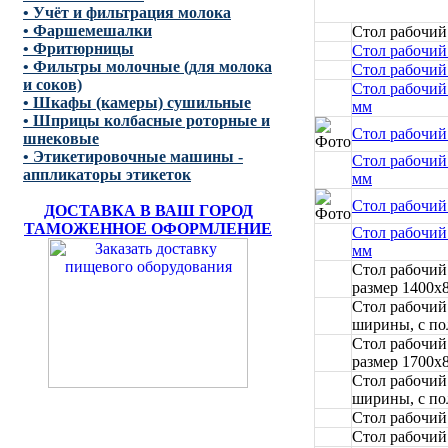
• Учёт и фильтрация молока
• Фаршемешалки
Стол рабочий
• Фритюрницы
Стол рабочий
• Фильтры молочные (для молока
Стол рабочий
и соков)
Стол рабочий
• Шкафы (камеры) сушильные
мм
• Шприцы колбасные роторные и
Стол рабочий
шнековые
• Этикетировочные машины -
Стол рабочий
аппликаторы этикеток
мм
Стол рабочий
ДОСТАВКА В ВАШ ГОРОД
ТАМОЖЕННОЕ ОФОРМЛЕНИЕ
Стол рабочий
мм
Стол рабочий
размер 1400x
Стол рабочи
ширины, с по
Стол рабочий
размер 1700x
Стол рабочи
ширины, с по
Стол рабочий
Стол рабочий