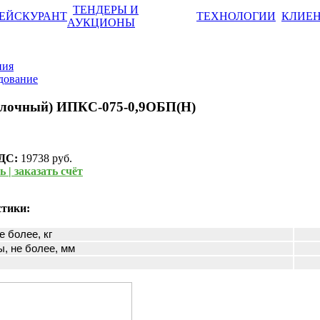
ТЕНДЕРЫ И
ЕЙСКУРАНТ
ТЕХНОЛОГИИ
КЛИЕ
АУКЦИОНЫ
ния
дование
алочный) ИПКС-075-0,9ОБП(Н)
НДС:
19738 руб.
 | заказать счёт
стики:
е более, кг
, не более, мм