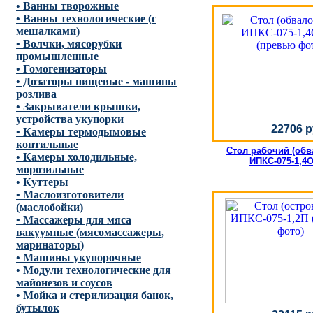
• Ванны творожные
• Ванны технологические (с
мешалками)
• Волчки, мясорубки
промышленные
• Гомогенизаторы
• Дозаторы пищевые - машины
розлива
• Закрыватели крышки,
устройства укупорки
22706 р
• Камеры термодымовые
коптильные
Стол рабочий (об
• Камеры холодильные,
ИПКС-075-1,4О
морозильные
• Куттеры
• Маслоизготовители
(маслобойки)
• Массажеры для мяса
вакуумные (мясомассажеры,
маринаторы)
• Машины укупорочные
• Модули технологические для
майонезов и соусов
• Мойка и стерилизация банок,
бутылок