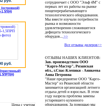
42 руб.
сотрудничает с ООО "Эльф 4М" с
первых лет их работы на рынке
 (островной)
пищеперерабатывающего
-1,5П(Н)
технологического оборудования.
Мы вместе изучали потребности
рынка и возможности
удовлетворения сложившегося
дефицита технологического
оборудов...
>>
Все отзывы дилеров>>
ОТЗЫВЫ НАШИХ КЛИЕНТОВ:
Зав. производством ООО
90 руб.
"Карго-Мастер", Рязанская
обл., г.Спас-Клепики - Аникеева
(пристенный)
Анна Петровна
1,5ПРП(Н)
"Наше предприятие ООО "Карго-
Мастер" из Рязанской области
занимается организацией летнего
отдыха детей и взрослых. В этом
году назрела проблема замены
устаревшего кухонного
оборудования. За помощью мы
Цена с учетом