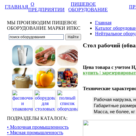
О
ПИЩЕВОЕ
ГЛАВНАЯ
ПР
ПРЕДПРИЯТИИ
ОБОРУДОВАНИЕ
МЫ ПРОИЗВОДИМ ПИЩЕВОЕ
Главная
ОБОРУДОВАНИЕ МАРКИ ИПКС
Каталог оборудова
Нейтральное обору
Стол рабочий (обв
Цена товара с учетом 
купить | зарезервировать
Технические характери
Рабочая нагрузка, н
Габаритные размеры
Масса, не более, кг
ПОДРАЗДЕЛЫ КАТАЛОГА:
• Молочная промышленность
• Мясная промышленность