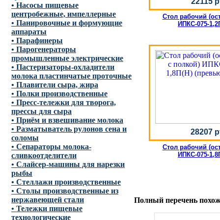
22115 р
• Насосы пищевые
центробежные, импеллерные
Стол рабочий (ос
• Панировочные и формующие
ИПКС-075-1,2
аппараты
• Парафинеры
• Парогенераторы
промышленные электрические
• Пастеризаторы-охладители
молока пластинчатые проточные
• Плавители сыра, жира
• Полки производственные
• Пресс-тележки для творога,
прессы для сыра
• Приём и взвешивание молока
• Разматыватель рулонов сена и
28207 р
соломы
• Сепараторы молока-
Стол рабочий (ос
ИПКС-075-1,8
сливкоотделители
• Слайсер-машины для нарезки
рыбы
• Стеллажи производственные
• Столы производственные из
нержавеющей стали
Полный перечень похоже
• Тележки пищевые
технологические