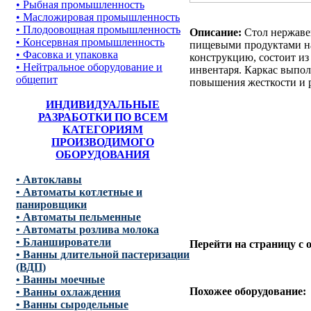
• Рыбная промышленность
• Масложировая промышленность
• Плодоовощная промышленность
Описание:
Стол нержаве
• Консервная промышленность
пищевыми продуктами на
• Фасовка и упаковка
конструкцию, состоит из
• Нейтральное оборудование и
инвентаря. Каркас выпол
общепит
повышения жесткости и 
ИНДИВИДУАЛЬНЫЕ
РАЗРАБОТКИ ПО ВСЕМ
КАТЕГОРИЯМ
ПРОИЗВОДИМОГО
ОБОРУДОВАНИЯ
• Автоклавы
• Автоматы котлетные и
панировщики
• Автоматы пельменные
• Автоматы розлива молока
• Бланширователи
Перейти на страницу с
• Ванны длительной пастеризации
(ВДП)
• Ванны моечные
Похожее оборудование:
• Ванны охлаждения
• Ванны сыродельные