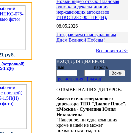
Новый видео-отзыв: Плановая
очистка и декальцинация
нержавеющих автоклавов
ИПКС-128-500-1ПРг(Н).
08.05.2026
Поздравляем с наступающим
Днём Великой Победы!
Все новости >>
21 руб.
ВХОД ДЛЯ ДИЛЕРОВ:
 (островной)
имя пароль
-1,2(Н)
[регистрация]
[выход]
ОТЗЫВЫ НАШИХ ДИЛЕРОВ:
Заместитель генерального
директора ТПО "Диалог Плюс",
г.Москва - Сучилина Юлия
Николаевна
"Наверное, ни одна компания
кроме нашей не может
похвастаться тем, что