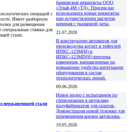
банковские реквизиты ООО
«Эльф 4М «ТД». Просим вас
использовать новые реквизиты
хнологических операций с
при осуществлении расчетов,
ости. Имеет разборную
начиная с указанной даты.
 полки для размещения
т специальные стяжки для
21.07.2026
ющей стали.
В конструкцию автоматов для
производства котлет и тефтелей
ИПКС-123М(Н) и
ИПКС-123МП(Н) внесены
изменения, направленные на
повышение удобства интеграции
оборудования в состав
технологических линий.
09.06.2026
Новое видео с испытанием по
стерилизации в автоклаве
из нержавеющей стали
полуфабрикатов для салатов.
Демонстрация новой тележки для
перемещения корзин автоклава.
19.05.2026