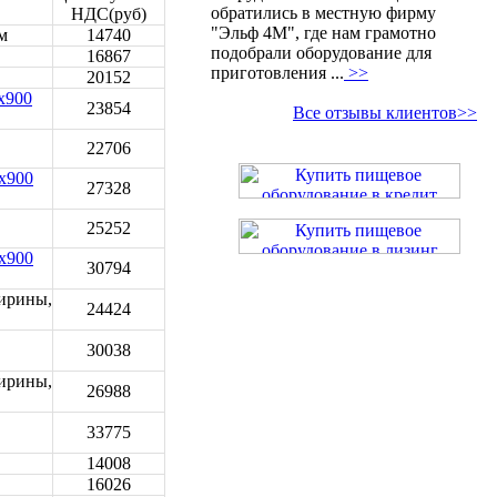
обратились в местную фирму
НДС(руб)
"Эльф 4М", где нам грамотно
м
14740
подобрали оборудование для
16867
приготовления ...
>>
20152
x900
23854
Все отзывы клиентов>>
22706
x900
27328
25252
x900
30794
ирины,
24424
30038
ирины,
26988
33775
14008
16026