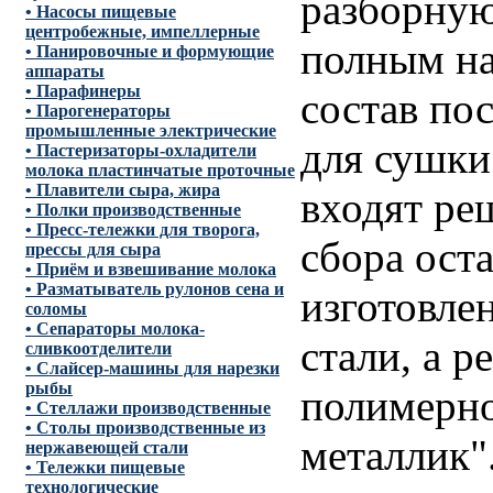
разборную
• Насосы пищевые
центробежные, импеллерные
полным на
• Панировочные и формующие
аппараты
• Парафинеры
состав по
• Парогенераторы
промышленные электрические
для сушки
• Пастеризаторы-охладители
молока пластинчатые проточные
• Плавители сыра, жира
входят ре
• Полки производственные
• Пресс-тележки для творога,
сбора ост
прессы для сыра
• Приём и взвешивание молока
• Разматыватель рулонов сена и
изготовле
соломы
• Сепараторы молока-
стали, а 
сливкоотделители
• Слайсер-машины для нарезки
рыбы
полимерно
• Стеллажи производственные
• Столы производственные из
металлик"
нержавеющей стали
• Тележки пищевые
технологические