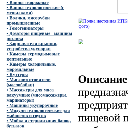
• Ванны творожные
• Ванны технологические (с
мешалками)
• Волчки, мясорубки
промышленные
• Гомогенизаторы
• Дозаторы пищевые - машины
розлива
• Закрыватели крышки,
устройства укупорки
• Камеры термодымовые
коптильные
• Камеры холодильные,
морозильные
• Куттеры
Описание
• Маслоизготовители
(маслобойки)
предназна
• Массажеры для мяса
вакуумные (мясомассажеры,
маринаторы)
предприят
• Машины укупорочные
• Модули технологические для
пищевой 
майонезов и соусов
• Мойка и стерилизация банок,
бутылок