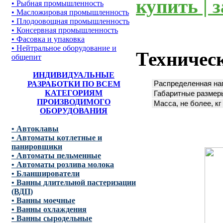
купить | 
• Рыбная промышленность
• Масложировая промышленность
• Плодоовощная промышленность
• Консервная промышленность
• Фасовка и упаковка
• Нейтральное оборудование и
Техничес
общепит
ИНДИВИДУАЛЬНЫЕ
РАЗРАБОТКИ ПО ВСЕМ
Распределенная нагр
КАТЕГОРИЯМ
Габаритные размеры
ПРОИЗВОДИМОГО
Масса, не более, кг
ОБОРУДОВАНИЯ
• Автоклавы
• Автоматы котлетные и
панировщики
• Автоматы пельменные
• Автоматы розлива молока
• Бланширователи
• Ванны длительной пастеризации
(ВДП)
• Ванны моечные
• Ванны охлаждения
• Ванны сыродельные