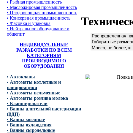
• Рыбная промышленность
• Масложировая промышленность
• Плодоовощная промышленность
Техничес
• Консервная промышленность
• Фасовка и упаковка
• Нейтральное оборудование и
общепит
Распределенная нагр
Габаритные размеры
ИНДИВИДУАЛЬНЫЕ
Масса, не более, кг
РАЗРАБОТКИ ПО ВСЕМ
КАТЕГОРИЯМ
ПРОИЗВОДИМОГО
ОБОРУДОВАНИЯ
• Автоклавы
• Автоматы котлетные и
панировщики
• Автоматы пельменные
• Автоматы розлива молока
• Бланширователи
• Ванны длительной пастеризации
(ВДП)
• Ванны моечные
• Ванны охлаждения
• Ванны сыродельные