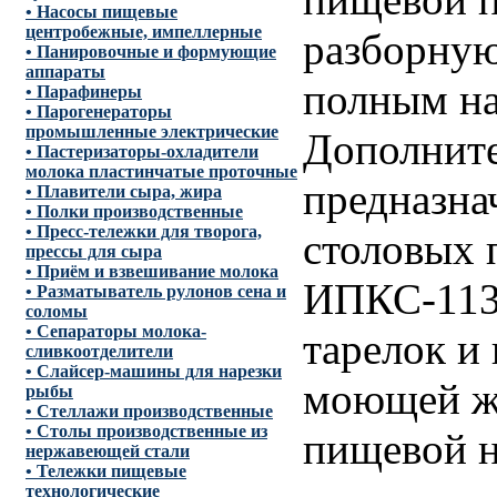
• Насосы пищевые
центробежные, импеллерные
разборную
• Панировочные и формующие
аппараты
полным на
• Парафинеры
• Парогенераторы
промышленные электрические
Дополните
• Пастеризаторы-охладители
молока пластинчатые проточные
предназна
• Плавители сыра, жира
• Полки производственные
• Пресс-тележки для творога,
столовых 
прессы для сыра
• Приём и взвешивание молока
ИПКС-113С
• Разматыватель рулонов сена и
соломы
• Сепараторы молока-
тарелок и
сливкоотделители
• Слайсер-машины для нарезки
моющей жи
рыбы
• Стеллажи производственные
• Столы производственные из
пищевой н
нержавеющей стали
• Тележки пищевые
технологические