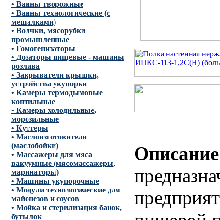
• Ванны творожные
• Ванны технологические (с
мешалками)
• Волчки, мясорубки
промышленные
• Гомогенизаторы
• Дозаторы пищевые - машины
розлива
• Закрыватели крышки,
устройства укупорки
• Камеры термодымовые
коптильные
• Камеры холодильные,
морозильные
• Куттеры
• Маслоизготовители
(маслобойки)
Описание
• Массажеры для мяса
вакуумные (мясомассажеры,
предназна
маринаторы)
• Машины укупорочные
• Модули технологические для
предприят
майонезов и соусов
• Мойка и стерилизация банок,
пищевой 
бутылок